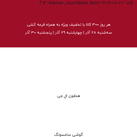
[banner_countdown date=”2019-08-20″ url=”#”]
هر روز 300 کالا با تخفیف ویژه به همراه قرعه کشی
سه‌شنبه 28 آذر | چهارشنبه 29 آذر | پنجشنبه 30 آذر
هدفون ال جی
گوشی سامسونگ