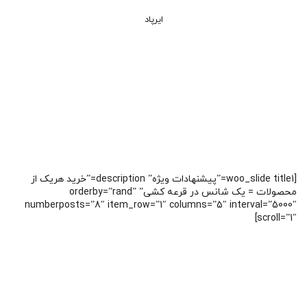
ایرپاد
[woo_slide title1=”پیشنهادات ویژه” description=”خرید هریک از
محصولات = یک شانس در قرعه کشی” orderby=”rand”
numberposts=”8″ item_row=”1″ columns=”5″ interval=”5000″
scroll=”1″]