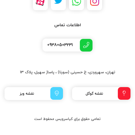
اطلاعات تماس
09380503231
تهران، سهروردی، خ حسینی (سورنا) ، پاساژ سهیل، پلاک 13
نقشه گوگل
نقشه ویز
تمامی حقوق برای کیاسرویس محفوط است