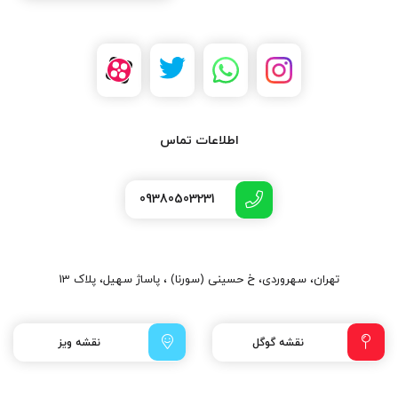
اطلاعات تماس
09380503231
تهران، سهروردی، خ حسینی (سورنا) ، پاساژ سهیل، پلاک 13
نقشه گوگل
نقشه ویز