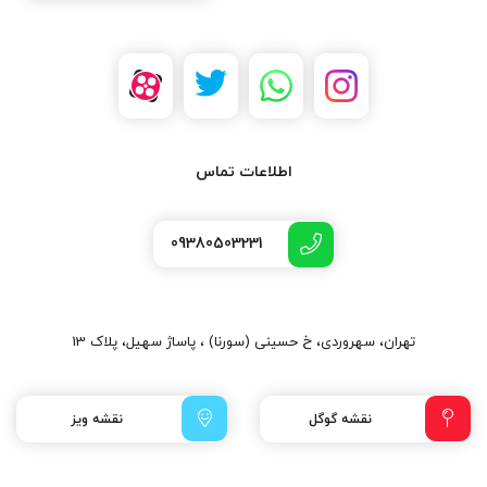
اطلاعات تماس
09380503231
تهران، سهروردی، خ حسینی (سورنا) ، پاساژ سهیل، پلاک 13
نقشه گوگل
نقشه ویز