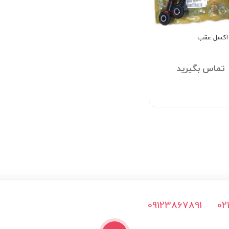
 اکسل عقب
تماس بگیرید
09123867891
02