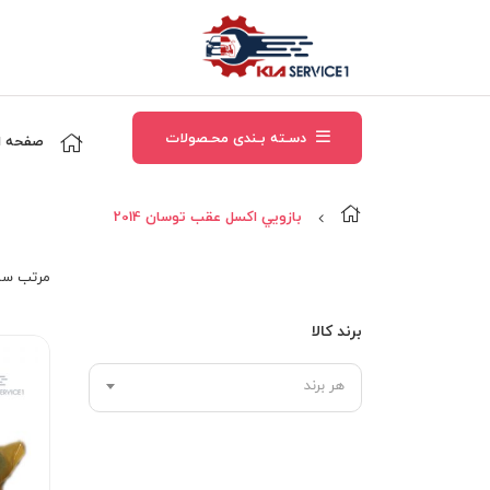
دسـته بـندی محـصولات
صفحه ا
بازويي اکسل عقب توسان 2014
مرتب‌ سا
برند کالا
هر برند