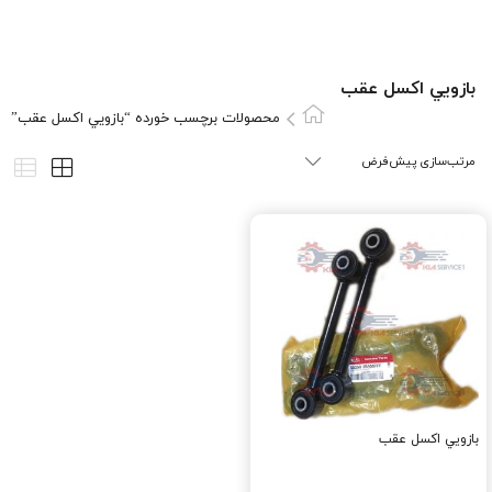
بازويي اکسل عقب
محصولات برچسب خورده “بازويي اکسل عقب”
بازويي اکسل عقب