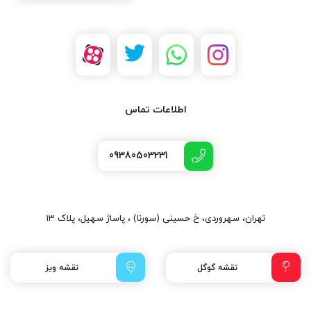
اطلاعات تماس
09380503231
تهران، سهروردی، خ حسینی (سورنا) ، پاساژ سهیل، پلاک 13
نقشه گوگل
نقشه ویز