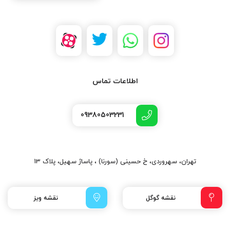
اطلاعات تماس
09380503231
تهران، سهروردی، خ حسینی (سورنا) ، پاساژ سهیل، پلاک 13
نقشه گوگل
نقشه ویز