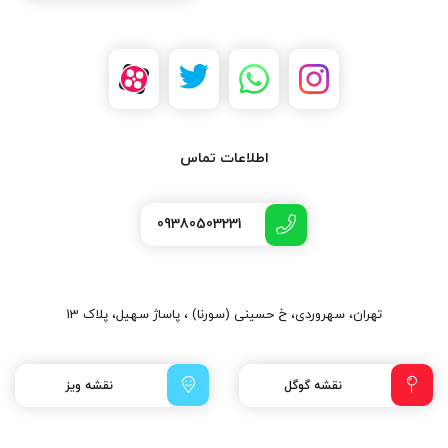
اطلاعات تماس
09380503231
تهران، سهروردی، خ حسینی (سورنا) ، پاساژ سهیل، پلاک 13
نقشه گوگل
نقشه ویز