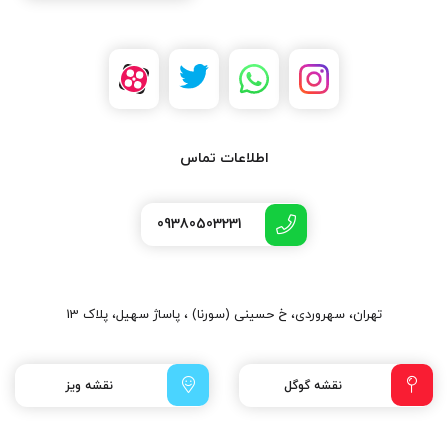
اطلاعات تماس
09380503231
تهران، سهروردی، خ حسینی (سورنا) ، پاساژ سهیل، پلاک 13
نقشه گوگل
نقشه ویز