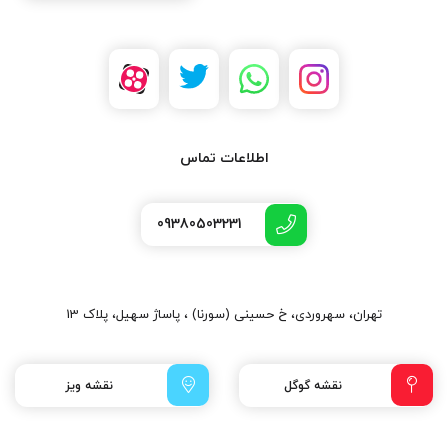
اطلاعات تماس
09380503231
تهران، سهروردی، خ حسینی (سورنا) ، پاساژ سهیل، پلاک 13
نقشه گوگل
نقشه ویز