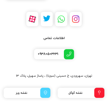
اطلاعات تماس
09380503231
تهران، سهروردی، خ حسینی (سورنا) ، پاساژ سهیل، پلاک 13
نقشه گوگل
نقشه ویز