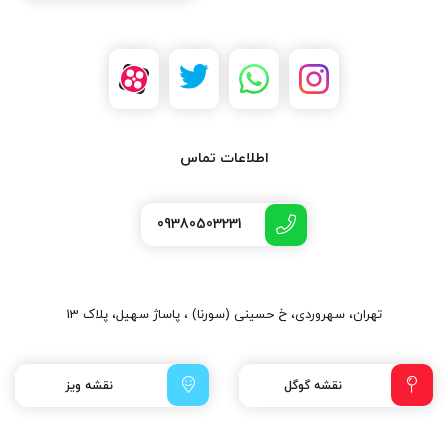
اطلاعات تماس
09380503231
تهران، سهروردی، خ حسینی (سورنا) ، پاساژ سهیل، پلاک 13
نقشه گوگل
نقشه ویز