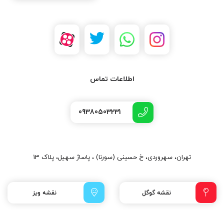
اطلاعات تماس
09380503231
تهران، سهروردی، خ حسینی (سورنا) ، پاساژ سهیل، پلاک 13
نقشه گوگل
نقشه ویز