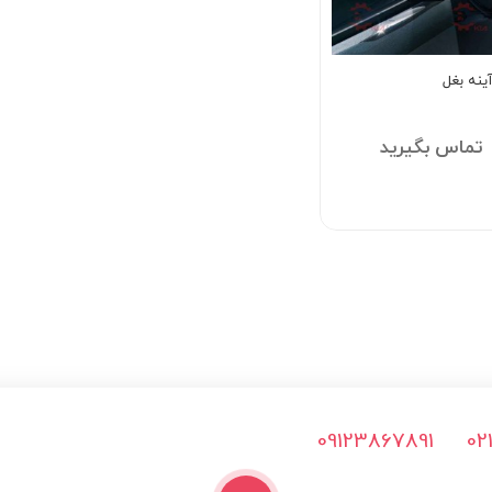
ينه بغل
تماس بگیرید
09123867891
02