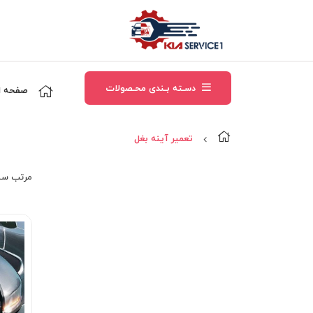
دسـته بـندی محـصولات
صفحه ا
تعمير آينه بغل
مرتب‌ سا