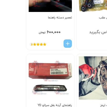
ل عقب
تعمیر دسته راهنما
س بگیرید
۶۰۰,۰۰۰
تومان
امتیاز
4.50
از 5
ترمز
راهنماي آينه بغل سراتو YD