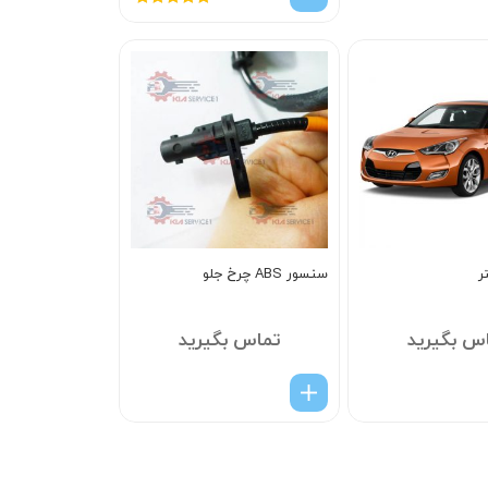
امتیاز
5.00
از
5
ر
سنسور ABS چرخ جلو
س بگیرید
تماس بگیرید