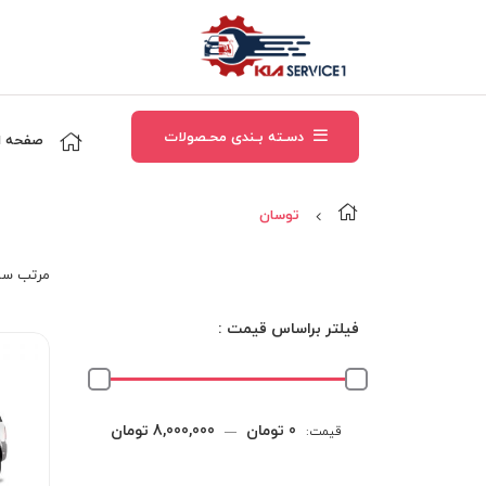
دسـته بـندی محـصولات
صفحه ا
توسان
مرتب‌ سا
فیلتر براساس قیمت :
حداقل
حداکثر
0 تومان
8,000,000 تومان
قیمت:
—
قیمت
قیمت