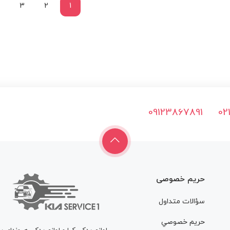
3
2
1
09123867891
02
حریم خصوصی
سؤالات متداول
حريم خصوصي