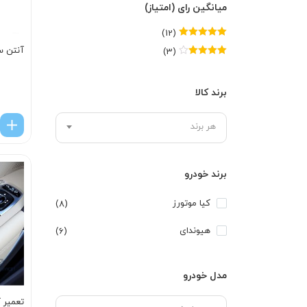
میانگین رای (امتیاز)
(12)
امتیاز
5
از 5
آنتن س
(3)
امتیاز
4
از
5
برند کالا
هر برند
برند خودرو
کیا موتورز
(8)
هیوندای
(6)
مدل خودرو
تعمیر ک