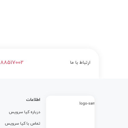
188517002
ارتباط با ما
اطلاعات
درباره کيا سرويس
تماس با کيا سرويس