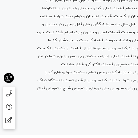
ه طور خاص برای ارائه عملکرد و طول عمر خودروهای کیا و
تمام قطعات اصلی کیا و هیوندای با بالاترین استانداردها
نان از کیفیت، قابلیت اطمینان و دوام تحت شرایط مختلف
ول سال ها، سرمایه گذاری های قابل توجهی در تحقیق و
اد و ساخت قطعات اصلی و جنیون پارت انجام شده است.
خرید
دای
و انتخاب درست قطعه کاریست بسیار دشوار که ما
.
ما درکیا سرویس مجموعه ای از
قطعات
و
خدمات
با کیفیت
م تا قطعات اصلی همراه با خدماتی بی نقص را برای شما در نظر
ز قطعات، همچون قطعات
الکتریکی
،
فیلتر ها
،
لنت
یم در مجموعه کیا سرویس تمامی خدمات خودرو های کیا و
م می شود. خدمات کیا سرویس از قبیل
تست با دستگاه دیاگ
،
 روغن
، سرویس های دوره ای و تعویض شمع و ت
عویض فیلتر