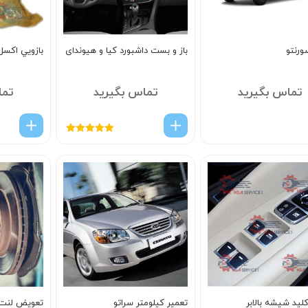
ورنتو
باز و بست داشبورد کیا و هیوندای
بازويي اکس
تماس بگیرید
تماس بگیرید
تما
امتیاز
5.00
از
5
لید شیشه بالابر
تعمیر کیلومتر سراتو
تعویض لنت 