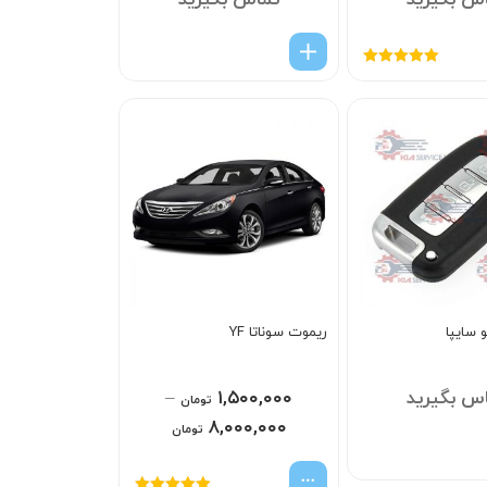
س بگیرید
تماس بگیرید
امتیاز
5.00
از
5
 سایپا
ریموت سوناتا YF
س بگیرید
۱,۵۰۰,۰۰۰
–
تومان
۸,۰۰۰,۰۰۰
تومان