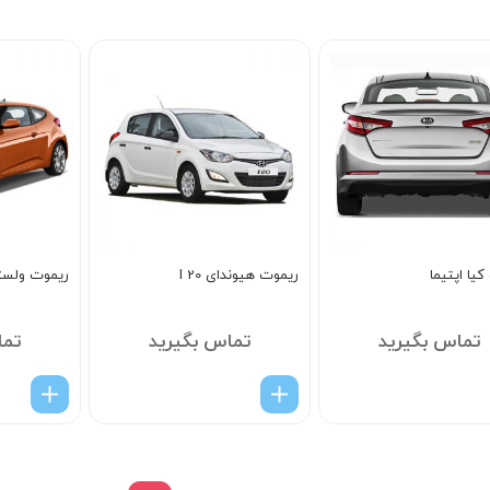
5
یا اپتیما
ریموت هیوندای I 20
ریموت ولست
تماس بگیرید
تماس بگیرید
تما