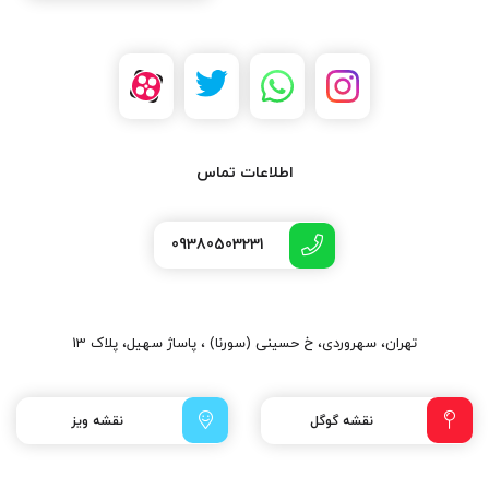
اطلاعات تماس
09380503231
تهران، سهروردی، خ حسینی (سورنا) ، پاساژ سهیل، پلاک 13
نقشه گوگل
نقشه ویز