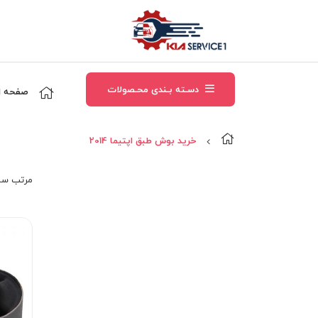
دسـته بـندی محـصولات
صفحه ا
خرید بوش طبق اپتیما 2014
مرتب‌ سا