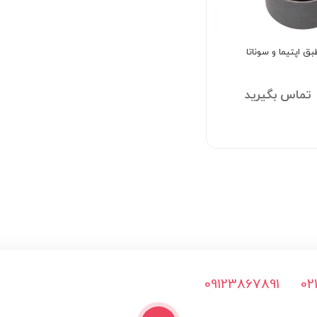
ق اپتیما و سوناتا
تماس بگیرید
09123867891
02