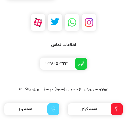
اطلاعات تماس
09380503231
تهران، سهروردی، خ حسینی (سورنا) ، پاساژ سهیل، پلاک 13
نقشه گوگل
نقشه ویز