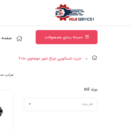
دسـته بـندی محـصولات
صفحه ا
خرید تلسکوپي چراغ شور موهاوی 2010
مرتب‌ سا
برند کالا
هر برند