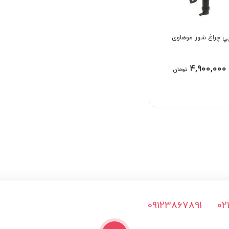
ي چراغ شور موهاوی
۴,۹۰۰,۰۰۰
تومان
09123867891
02