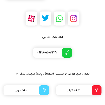
اطلاعات تماس
09380503231
تهران، سهروردی، خ حسینی (سورنا) ، پاساژ سهیل، پلاک 13
نقشه گوگل
نقشه ویز