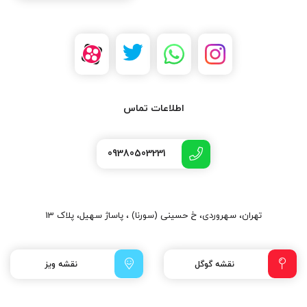
اطلاعات تماس
09380503231
تهران، سهروردی، خ حسینی (سورنا) ، پاساژ سهیل، پلاک 13
نقشه گوگل
نقشه ویز