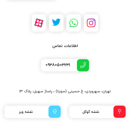
اطلاعات تماس
09380503231
تهران، سهروردی، خ حسینی (سورنا) ، پاساژ سهیل، پلاک 13
نقشه گوگل
نقشه ویز