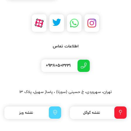
اطلاعات تماس
09380503231
تهران، سهروردی، خ حسینی (سورنا) ، پاساژ سهیل، پلاک 13
نقشه گوگل
نقشه ویز