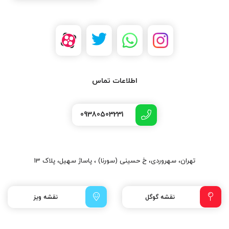
اطلاعات تماس
09380503231
تهران، سهروردی، خ حسینی (سورنا) ، پاساژ سهیل، پلاک 13
نقشه گوگل
نقشه ویز