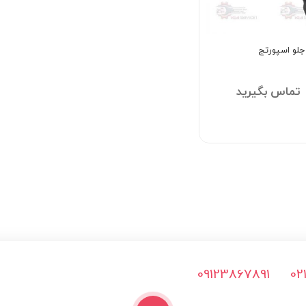
جلو اسپورتج
تماس بگیرید
09123867891
02