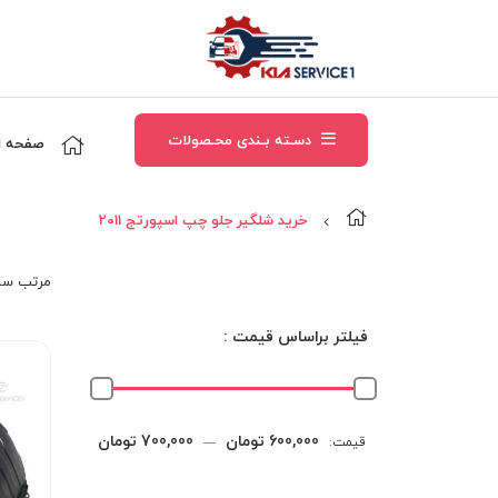
دسـته بـندی محـصولات
صفحه ا
خرید شلگیر جلو چپ اسپورتج 2011
مرتب‌ سا
فیلتر براساس قیمت :
حداقل
حداکثر
600,000 تومان
700,000 تومان
قیمت:
—
قیمت
قیمت