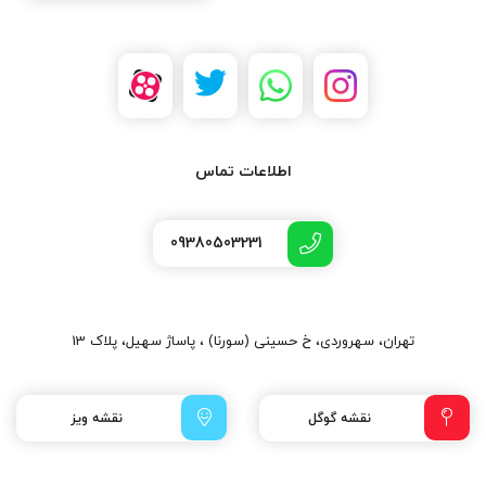
اطلاعات تماس
09380503231
تهران، سهروردی، خ حسینی (سورنا) ، پاساژ سهیل، پلاک 13
نقشه گوگل
نقشه ویز