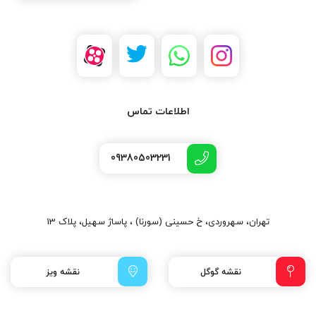
اطلاعات تماس
09380503231
تهران، سهروردی، خ حسینی (سورنا) ، پاساژ سهیل، پلاک 13
نقشه گوگل
نقشه ویز