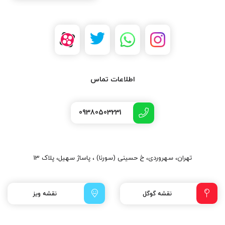
اطلاعات تماس
09380503231
تهران، سهروردی، خ حسینی (سورنا) ، پاساژ سهیل، پلاک 13
نقشه گوگل
نقشه ویز