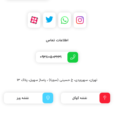
اطلاعات تماس
09380503231
تهران، سهروردی، خ حسینی (سورنا) ، پاساژ سهیل، پلاک 13
نقشه گوگل
نقشه ویز