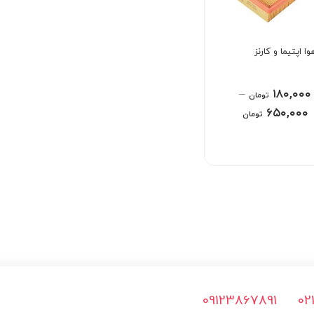
وا اپتیما و کارنز
–
۱۸۰,۰۰۰
تومان
۶۵۰,۰۰۰
تومان
09123867891
02