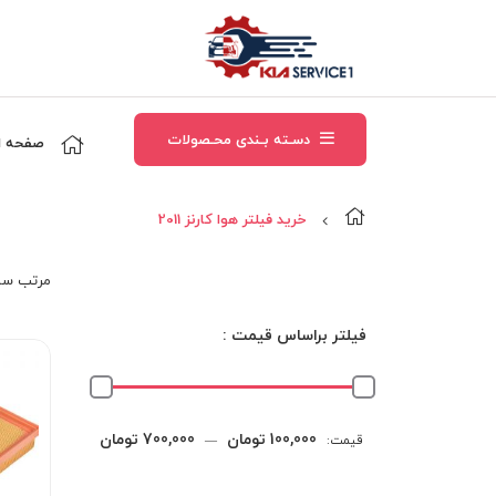
دسـته بـندی محـصولات
صفحه ا
خرید فیلتر هوا کارنز 2011
مرتب‌ سا
فیلتر براساس قیمت :
حداقل
حداکثر
100,000 تومان
700,000 تومان
قیمت:
—
قیمت
قیمت