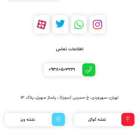
اطلاعات تماس
09380503231
تهران، سهروردی، خ حسینی (سورنا) ، پاساژ سهیل، پلاک 13
نقشه گوگل
نقشه ویز