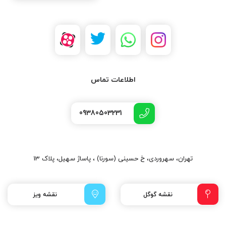
اطلاعات تماس
09380503231
تهران، سهروردی، خ حسینی (سورنا) ، پاساژ سهیل، پلاک 13
نقشه گوگل
نقشه ویز