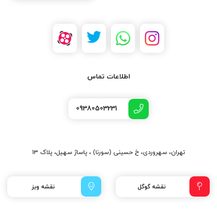
اطلاعات تماس
09380503231
تهران، سهروردی، خ حسینی (سورنا) ، پاساژ سهیل، پلاک 13
نقشه گوگل
نقشه ویز