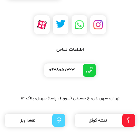
اطلاعات تماس
09380503231
تهران، سهروردی، خ حسینی (سورنا) ، پاساژ سهیل، پلاک 13
نقشه گوگل
نقشه ویز