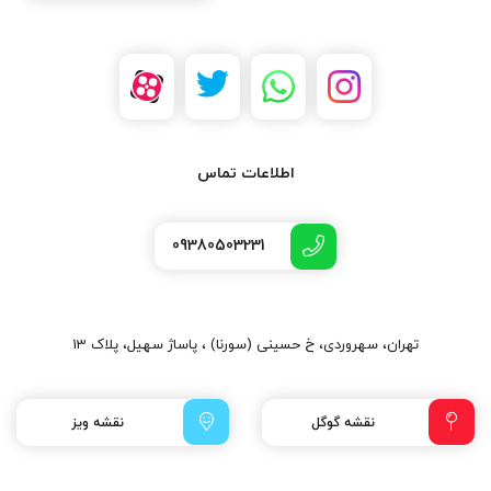
اطلاعات تماس
09380503231
تهران، سهروردی، خ حسینی (سورنا) ، پاساژ سهیل، پلاک 13
نقشه گوگل
نقشه ویز