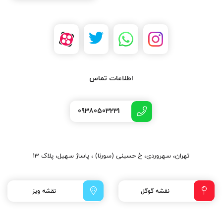
اطلاعات تماس
09380503231
تهران، سهروردی، خ حسینی (سورنا) ، پاساژ سهیل، پلاک 13
نقشه گوگل
نقشه ویز