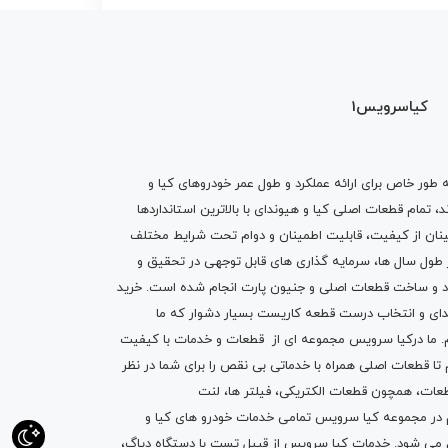
کیاسرویس1
ه طور خاص برای ارائه عملکرد و طول عمر خودروهای کیا و
تمام قطعات اصلی کیا و هیوندای با بالاترین استانداردها
نان از کیفیت، قابلیت اطمینان و دوام تحت شرایط مختلف
ول سال ها، سرمایه گذاری های قابل توجهی در تحقیق و
اد و ساخت قطعات اصلی و جنیون پارت انجام شده است.
خرید
دای
و انتخاب درست قطعه کاریست بسیار دشوار که ما
.
ما درکیا سرویس مجموعه ای از
قطعات
و
خدمات
با کیفیت
م تا قطعات اصلی همراه با خدماتی بی نقص را برای شما در نظر
ز قطعات، همچون قطعات
الکتریکی
،
فیلتر ها
،
لنت
یم در مجموعه کیا سرویس تمامی خدمات خودرو های کیا و
م می شود. خدمات کیا سرویس از قبیل
تست با دستگاه دیاگ
،