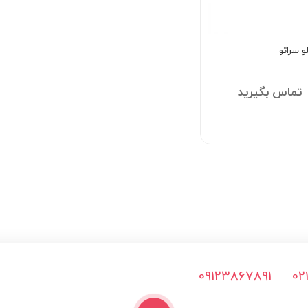
و سراتو
تماس بگیرید
09123867891
02