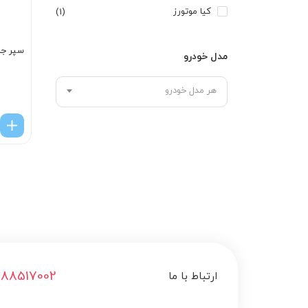
کیا موتورز
(1)
سپر جل
مدل خودرو
هر مدل خودرو
188517002
ارتباط با ما