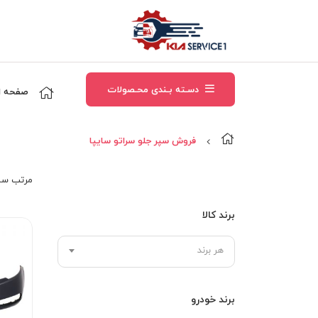
دسـته بـندی محـصولات
صفحه ا
فروش سپر جلو سراتو سايپا
مرتب‌ سا
برند کالا
هر برند
برند خودرو