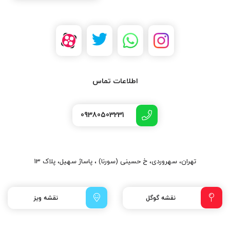
اطلاعات تماس
09380503231
تهران، سهروردی، خ حسینی (سورنا) ، پاساژ سهیل، پلاک 13
نقشه گوگل
نقشه ویز