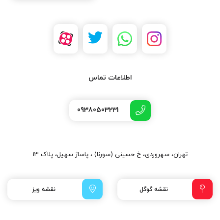
اطلاعات تماس
09380503231
تهران، سهروردی، خ حسینی (سورنا) ، پاساژ سهیل، پلاک 13
نقشه گوگل
نقشه ویز