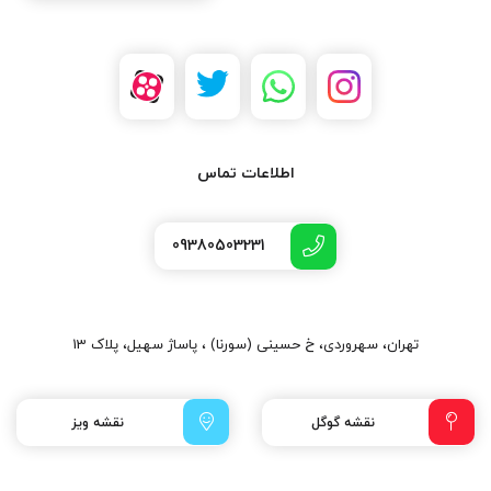
اطلاعات تماس
09380503231
تهران، سهروردی، خ حسینی (سورنا) ، پاساژ سهیل، پلاک 13
نقشه گوگل
نقشه ویز