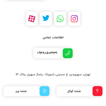
اطلاعات تماس
09380503231
تهران، سهروردی، خ حسینی (سورنا) ، پاساژ سهیل، پلاک 13
نقشه گوگل
نقشه ویز