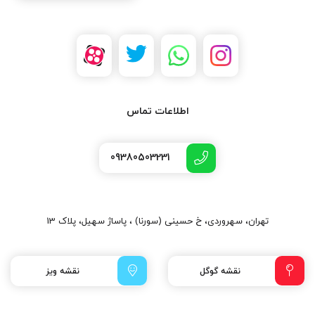
اطلاعات تماس
09380503231
تهران، سهروردی، خ حسینی (سورنا) ، پاساژ سهیل، پلاک 13
نقشه گوگل
نقشه ویز