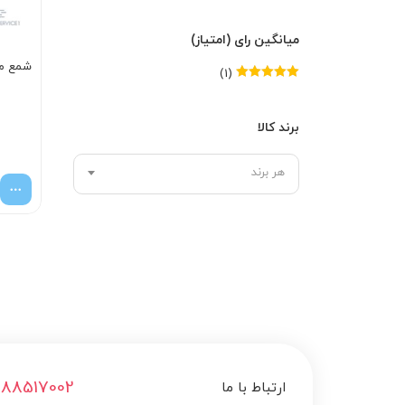
میانگین رای (امتیاز)
شمع مو
(1)
امتیاز
5
از 5
برند کالا
هر برند
188517002
ارتباط با ما