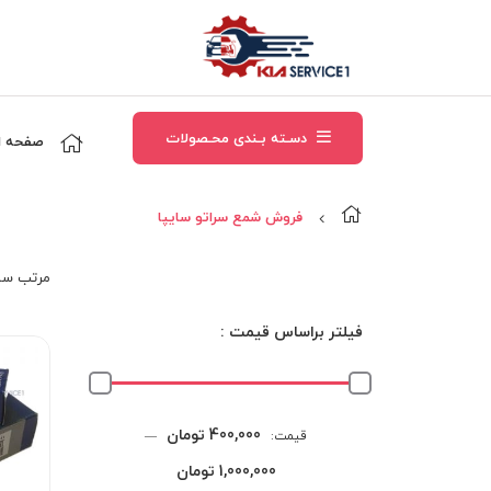
دسـته بـندی محـصولات
صفحه ا
فروش شمع سراتو سايپا
مرتب‌ سا
فیلتر براساس قیمت :
حداقل
حداکثر
400,000 تومان
قیمت:
—
قیمت
قیمت
1,000,000 تومان