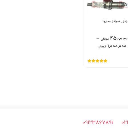
تور سراتو سایپا
–
۴۵۰,۰۰۰
تومان
۱,۰۰۰,۰۰۰
تومان
امتیاز
5.00
از
5
09123867891
02