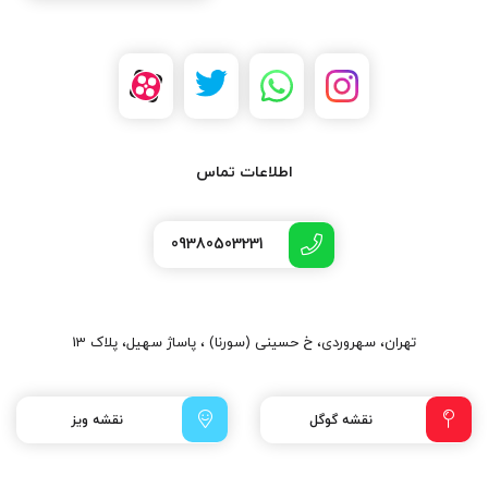
اطلاعات تماس
09380503231
تهران، سهروردی، خ حسینی (سورنا) ، پاساژ سهیل، پلاک 13
نقشه گوگل
نقشه ویز