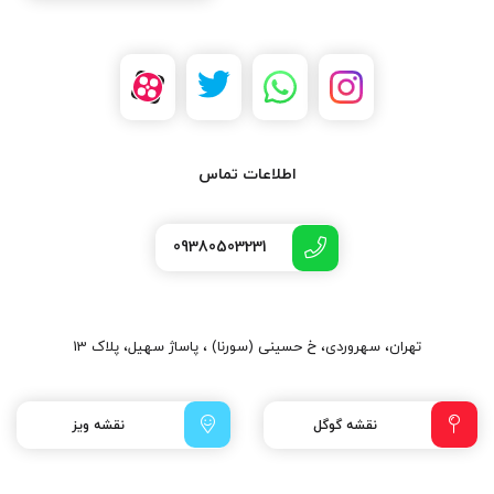
اطلاعات تماس
09380503231
تهران، سهروردی، خ حسینی (سورنا) ، پاساژ سهیل، پلاک 13
نقشه گوگل
نقشه ویز