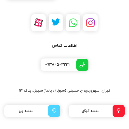
اطلاعات تماس
09380503231
تهران، سهروردی، خ حسینی (سورنا) ، پاساژ سهیل، پلاک 13
نقشه گوگل
نقشه ویز