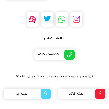
اطلاعات تماس
09380503231
تهران، سهروردی، خ حسینی (سورنا) ، پاساژ سهیل، پلاک 13
نقشه گوگل
نقشه ویز