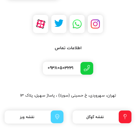
اطلاعات تماس
09380503231
تهران، سهروردی، خ حسینی (سورنا) ، پاساژ سهیل، پلاک 13
نقشه گوگل
نقشه ویز