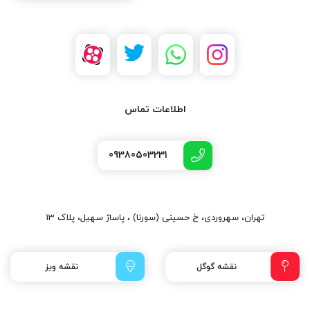
اطلاعات تماس
09380503231
تهران، سهروردی، خ حسینی (سورنا) ، پاساژ سهیل، پلاک 13
نقشه گوگل
نقشه ویز