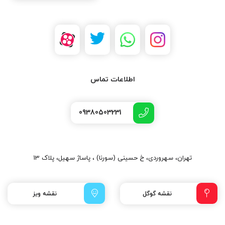
اطلاعات تماس
09380503231
تهران، سهروردی، خ حسینی (سورنا) ، پاساژ سهیل، پلاک 13
نقشه گوگل
نقشه ویز