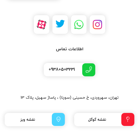
اطلاعات تماس
09380503231
تهران، سهروردی، خ حسینی (سورنا) ، پاساژ سهیل، پلاک 13
نقشه گوگل
نقشه ویز